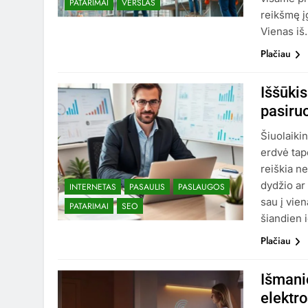
PATARIMAI
VERSLAS
reikšmę įg
Vienas i
Plačiau
Iššūkis
pasiru
Šiuolaiki
erdvė tap
reiškia ne
dydžio ar 
INTERNETAS
PASAULIS
PASLAUGOS
sau į vie
PATARIMAI
SEO
šiandien 
Plačiau
Išmani
elektr