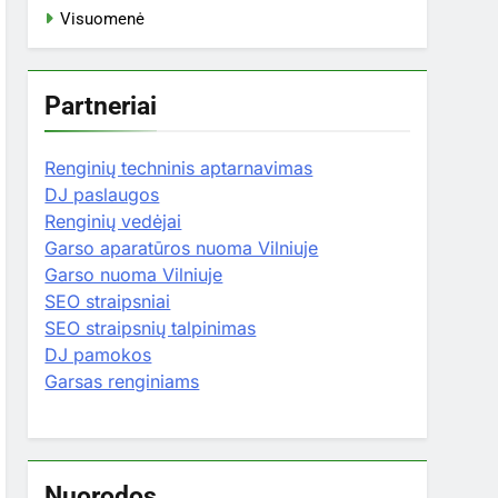
Visuomenė
Partneriai
Renginių techninis aptarnavimas
DJ paslaugos
Renginių vedėjai
Garso aparatūros nuoma Vilniuje
Garso nuoma Vilniuje
SEO straipsniai
SEO straipsnių talpinimas
DJ pamokos
Garsas renginiams
Nuorodos