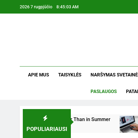
Skip
2026 7 rugpjūčio
8:45:04 AM
to
content
Min
Mintimis K
APIE MUS
TAISYKLĖS
NARŠYMAS SVETAINĖ
PASLAUGOS
PATA
unds Louder in Winter Than in Summer
Kaip 
POPULIARIAUSI