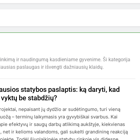
sirinkimą ir naudingumą kasdieniame gyvenime. Ši kategorija
iausias paslaugas ir išvengti dažniausių klaidų.
usios statybos paslaptis: ką daryti, kad
 vyktų be stabdžių?
rojektai, nepaisant jų dydžio ar sudėtingumo, turi vieną
uožą – terminų laikymasis yra gyvybiškai svarbus. Kai
pie efektyvų ir saugų darbų atlikimą aukštyje, kiekvienas
, net ir kelioms valandoms, gali sukelti grandininę reakciją
ojekte. Todėl šiuolaikinėje statybų rinkoje vis didesnę