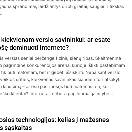
auna sprendimai, leidžiantys dirbti greitai, saugiai ir tiksliai.
š…
 kiekvienam verslo savininkui: ar esate
ošę dominuoti internete?
nis verslas seniai peržengė fizinių sienų ribas. Skaitmeninė
o pagrindine konkurencijos arena, kurioje išlikti pastebimam
 tik būti matomam, bet ir gebėti išsiskirti. Nepaisant verslo
veiklos srities, kiekvienas savininkas šiandien turi atsakyti
ną klausimą – ar esu pasiruošęs būti matomas ten, kur
ieško klientai? Internetas nebėra papildoma galimybė…
osios technologijos: kelias į mažesnes
os sąskaitas