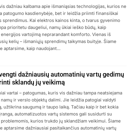
vis dažniau kalbama apie išmaniąsias technologijas, kurios ne
ia patogumo kasdienybėje, bet ir leidžia priimti finansiškai
 sprendimus. Kai elektros kainos kinta, o tvarus gyvenimo
pa prioritetu daugeliui, namų ūkiai ieško būdų, kaip
 energijos vartojimą neprarandant komforto. Vienas iš
usių kelių – išmaniųjų sprendimų taikymas buityje. Šiame
je aptarsime, kaip naudojant…
švengti dažniausių automatinių vartų gedimų
krinti sklandų jų veikimą
iai vartai – patogumas, kuris vis dažniau tampa neatsiejama
amų ir verslo objektų dalimi. Jie leidžia patogiai valdyti
, užtikrina saugumą ir taupo laiką. Tačiau kaip ir bet kokia
įranga, automatizuotos vartų sistemos gali susidurti su
s problemomis, kurios trukdo jų sklandžiam veikimui. Šiame
je aptarsime dažniausiai pasitaikančius automatinių vartų