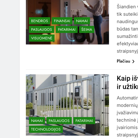
Šiandien 
tik suteik
BENDROS
FINANSAI
NAMAI
naudingus
būdas tam
PASLAUGOS
PATARIMAI
ŠEIMA
sumažinti
VISUOMENĖ
efektyvia
straipsny
Plačiau
Kaip i
ir užti
Automatin
modernių n
įvažiavimą
techninė 
NAMAI
PASLAUGOS
PATARIMAI
įvairiomi
TECHNOLOGIJOS
straipsny