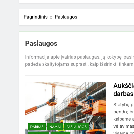
Pagrindinis
Paslaugos
Paslaugos
Informacija apie įvairias paslaugas, jų kokybę, pa
padeda skaitytojams suprasti, kaip išsirinkti tinkam
Aukščia
darbas
Statybų p
bendrą br
kalbame a
vėlavimas
DARBAS
NAMAI
PASLAUGOS
visame pr