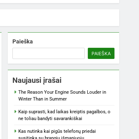
Paieška
PAIEŠKA
Naujausi įrašai
The Reason Your Engine Sounds Louder in
Winter Than in Summer
Kaip suprasti, kad laikas kreiptis pagalbos, o
ne toliau bandyti savarankiškai
Kas nutinka kai pigūs telefonų priedai
susitinka su brangiu išmaniuoju