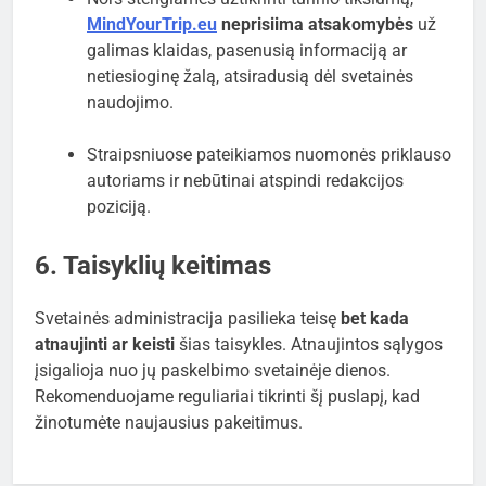
MindYourTrip.eu
neprisiima atsakomybės
už
galimas klaidas, pasenusią informaciją ar
netiesioginę žalą, atsiradusią dėl svetainės
naudojimo.
Straipsniuose pateikiamos nuomonės priklauso
autoriams ir nebūtinai atspindi redakcijos
poziciją.
6. Taisyklių keitimas
Svetainės administracija pasilieka teisę
bet kada
atnaujinti ar keisti
šias taisykles. Atnaujintos sąlygos
įsigalioja nuo jų paskelbimo svetainėje dienos.
Rekomenduojame reguliariai tikrinti šį puslapį, kad
žinotumėte naujausius pakeitimus.