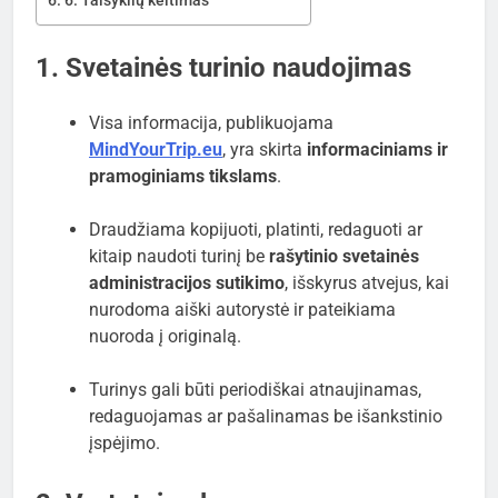
6. Taisyklių keitimas
1. Svetainės turinio naudojimas
Visa informacija, publikuojama
MindYourTrip.eu
, yra skirta
informaciniams ir
pramoginiams tikslams
.
Draudžiama kopijuoti, platinti, redaguoti ar
kitaip naudoti turinį be
rašytinio svetainės
administracijos sutikimo
, išskyrus atvejus, kai
nurodoma aiški autorystė ir pateikiama
nuoroda į originalą.
Turinys gali būti periodiškai atnaujinamas,
redaguojamas ar pašalinamas be išankstinio
įspėjimo.