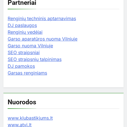
Partneriai
Renginių techninis aptarnavimas
DJ paslaugos
Renginių vedėjai
Garso aparatūros nuoma Vilniuje
Garso nuoma Vilniuje
SEO straipsniai
SEO straipsnių talpinimas
DJ pamokos
Garsas renginiams
Nuorodos
www.klubastikjums.lt
www.atvi.lt