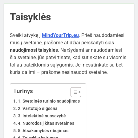
Taisyklės
Sveiki atvykę į
MindYourTrip.eu
. Prieš naudodamiesi
mūsų svetaine, prašome atidžiai perskaityti šias
naudojimosi taisykles
. Naršydami ar naudodamiesi
šia svetaine, jūs patvirtinate, kad sutinkate su visomis
toliau pateiktomis sąlygomis. Jei nesutinkate su bet
kuria dalimi – prašome nesinaudoti svetaine.
Turinys
1. Svetainės turinio naudojimas
2. Vartotojo elgsena
3. Intelektinė nuosavybė
4. Nuorodos į kitas svetaines
5. Atsakomybės ribojimas