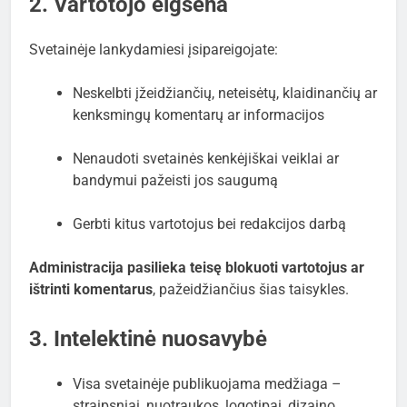
2. Vartotojo elgsena
Svetainėje lankydamiesi įsipareigojate:
Neskelbti įžeidžiančių, neteisėtų, klaidinančių ar
kenksmingų komentarų ar informacijos
Nenaudoti svetainės kenkėjiškai veiklai ar
bandymui pažeisti jos saugumą
Gerbti kitus vartotojus bei redakcijos darbą
Administracija pasilieka teisę blokuoti vartotojus ar
ištrinti komentarus
, pažeidžiančius šias taisykles.
3. Intelektinė nuosavybė
Visa svetainėje publikuojama medžiaga –
straipsniai, nuotraukos, logotipai, dizaino