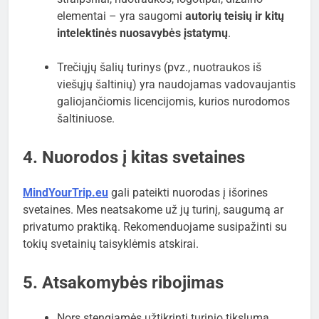
elementai – yra saugomi
autorių teisių ir kitų
intelektinės nuosavybės įstatymų
.
Trečiųjų šalių turinys (pvz., nuotraukos iš
viešųjų šaltinių) yra naudojamas vadovaujantis
galiojančiomis licencijomis, kurios nurodomos
šaltiniuose.
4. Nuorodos į kitas svetaines
MindYourTrip.eu
gali pateikti nuorodas į išorines
svetaines. Mes neatsakome už jų turinį, saugumą ar
privatumo praktiką. Rekomenduojame susipažinti su
tokių svetainių taisyklėmis atskirai.
5. Atsakomybės ribojimas
Nors stengiamės užtikrinti turinio tikslumą,