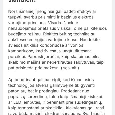
Nors išmanieji įrenginiai gali padėti efektyviai
taupyti, svarbu prisiminti ir bazinius elektros
vartojimo principus. Visada išjunkite
nenaudojamus prietaisus visiškai, o ne palikite juos
budėjimo režimu. Rinkitės buitinę techniką su
aukštesne energijos vartojimo klase. Naudokite
šviesos jutiklius koridoriuose ar vonios
kambariuose, kad šviesa įsijungtų tik esant
poreikiui. Paprasti įpročiai, kaip skalbimas pilna
skalbimo mašina ar neperkrautas šaldytuvas, taip
pat prisideda prie mažesnių sąskaitų.
Apibendrinant galima teigti, kad išmaniosios
technologijos atveria galimybę ne tik gyventi
patogiau, bet ir protingiau. Pradedant nuo
paprastų sprendimų, tokių kaip išmanieji kištukai
ar LED lemputės, ir pereinant prie sudėtingesnių,
kaip termostatai ar skaitikliai, kiekvienas gali rasti
savo būdą mažinti elektros sąnaudas. Svarbiausia