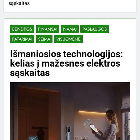
sąskaitas
BENDROS
FINANSAI
NAMAI
PASLAUGOS
PATARIMAI
ŠEIMA
VISUOMENĖ
Išmaniosios technologijos:
kelias į mažesnes elektros
sąskaitas