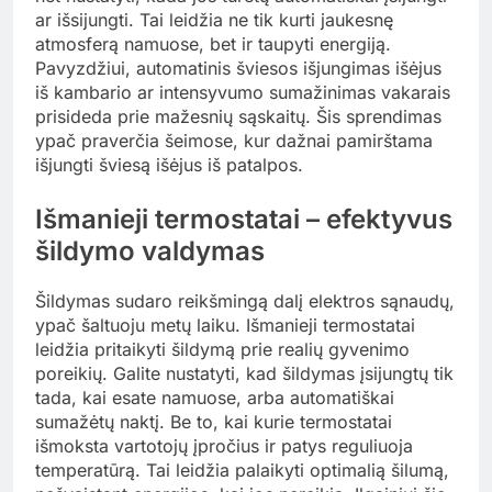
ar išsijungti. Tai leidžia ne tik kurti jaukesnę
atmosferą namuose, bet ir taupyti energiją.
Pavyzdžiui, automatinis šviesos išjungimas išėjus
iš kambario ar intensyvumo sumažinimas vakarais
prisideda prie mažesnių sąskaitų. Šis sprendimas
ypač praverčia šeimose, kur dažnai pamirštama
išjungti šviesą išėjus iš patalpos.
Išmanieji termostatai – efektyvus
šildymo valdymas
Šildymas sudaro reikšmingą dalį elektros sąnaudų,
ypač šaltuoju metų laiku. Išmanieji termostatai
leidžia pritaikyti šildymą prie realių gyvenimo
poreikių. Galite nustatyti, kad šildymas įsijungtų tik
tada, kai esate namuose, arba automatiškai
sumažėtų naktį. Be to, kai kurie termostatai
išmoksta vartotojų įpročius ir patys reguliuoja
temperatūrą. Tai leidžia palaikyti optimalią šilumą,