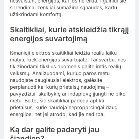
nešvaistant energijos, kai jos nereikia. Ilgainiui šie
sprendimai ženkliai sumažina sąnaudas, kartu
užtikrindami komfortą.
Skaitikliai, kurie atskleidžia tikrąjį
energijos suvartojimą
Išmanieji elektros skaitikliai leidžia realiu laiku
matyti, kiek energijos suvartojate. Tai svarbu, nes
tik žinodami tikslius duomenis galite imtis realių
veiksmų. Analizuodami, kuriuo paros metu
naudojate daugiausiai elektros, galėsite
perplanuoti kai kurių prietaisų naudojimą –
pavyzdžiui, skalbyklę ar indaplovę įjungti ne piko
metu. Be to, šie skaitikliai padeda aptikti
prietaisus, kurie naudoja neproporcingai daug
energijos, net jei atrodo, kad jie nedirba.
Ką dar galite padaryti jau
šiandien?