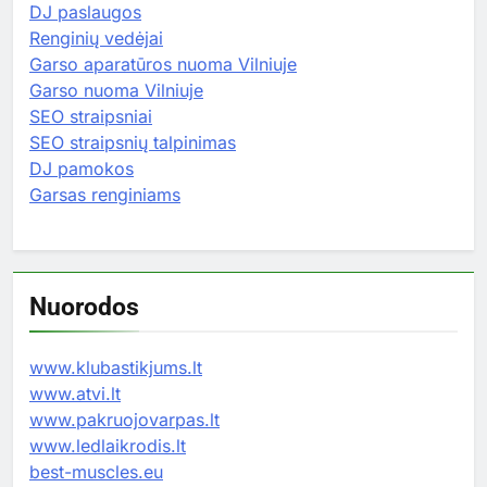
DJ paslaugos
Renginių vedėjai
Garso aparatūros nuoma Vilniuje
Garso nuoma Vilniuje
SEO straipsniai
SEO straipsnių talpinimas
DJ pamokos
Garsas renginiams
Nuorodos
www.klubastikjums.lt
www.atvi.lt
www.pakruojovarpas.lt
www.ledlaikrodis.lt
best-muscles.eu