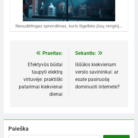
Nesudėtingas sprendimas, kuris išgelbės jūsų renginį…
Praeitas:
Sekantis:
Navigacija
tarp
Efektyvūs būdai
Iššūkis kiekvienam
taupyti elektrą
verslo savininkui: ar
įrašų
virtuvėje: praktiški
esate pasiruošę
patarimai kiekvienai
dominuoti internete?
dienai
Paieška