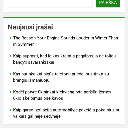
PAIEŠKA
Naujausi įrašai
The Reason Your Engine Sounds Louder in Winter Than
in Summer
Kaip suprasti, kad laikas kreiptis pagalbos, o ne toliau
bandyti savarankiškai
Kas nutinka kai pigūs telefonų priedai susitinka su
brangiu išmaniuoju
Kodėl patyrę ūkininkai kiekvieną rytą peržiūri žemės
ūkio skelbimus prie kavos
Kaip garso izoliacija automobilyje pakeičia pokalbius su
vaikais galinėje sėdynėje