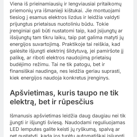
Viena iš prieinamiausių ir lengviausiai pritaikomų
priemonių yra išmanieji kištukai. Jie montuojami
tiesiog į esamus elektros lizdus ir leidžia valdyti
prijungtus prietaisus nuotoliniu būdu. Tokie
įrenginiai gali būti nustatomi taip, kad įsijungtų ar
išsijungtų tam tikru laiku, taip pat galima matyti jų
energijos suvartojimą. Praktikoje tai reiškia, kad
galėsite išjungti elektrinį šildytuvą, jei pamiršote jį
palikę, ar riboti elektros naudojimą prietaisų
budėjimo režimu. Tai ne tik patogu, bet ir
finansiškai naudinga, nes leidžia geriau suprasti,
kiek energijos naudoja konkretus įrenginys.
Apšvietimas, kuris taupo ne tik
elektrą, bet ir rūpesčius
Išmanusis apšvietimas leidžia daug daugiau nei tik
įjungti ir išjungti šviesą. Naudodami reguliuojamas
LED lemputes galite keisti jų ryškumą, spalvą ar
net nustatyti, kada jos turėtų automatiškai įsijungti