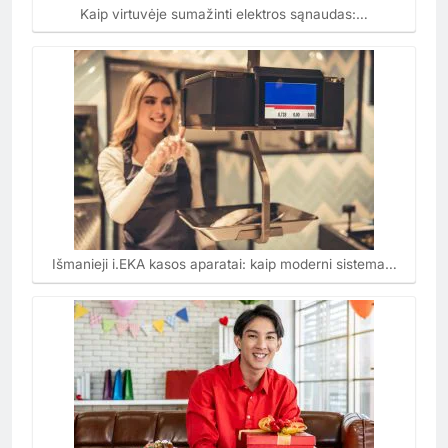
Kaip virtuvėje sumažinti elektros sąnaudas:…
Išmanieji i.EKA kasos aparatai: kaip moderni sistema…