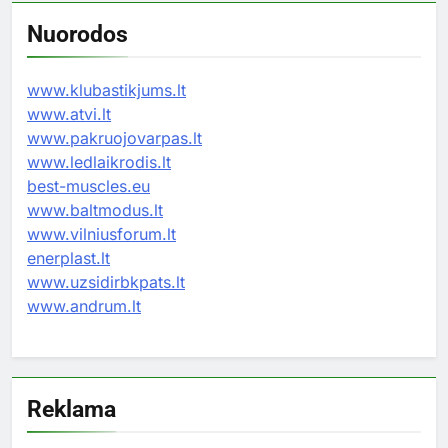
Nuorodos
www.klubastikjums.lt
www.atvi.lt
www.pakruojovarpas.lt
www.ledlaikrodis.lt
best-muscles.eu
www.baltmodus.lt
www.vilniusforum.lt
enerplast.lt
www.uzsidirbkpats.lt
www.andrum.lt
Reklama