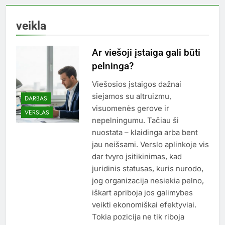
veikla
Ar viešoji įstaiga gali būti
pelninga?
Viešosios įstaigos dažnai
siejamos su altruizmu,
DARBAS
visuomenės gerove ir
VERSLAS
nepelningumu. Tačiau ši
nuostata – klaidinga arba bent
jau neišsami. Verslo aplinkoje vis
dar tvyro įsitikinimas, kad
juridinis statusas, kuris nurodo,
jog organizacija nesiekia pelno,
iškart apriboja jos galimybes
veikti ekonomiškai efektyviai.
Tokia pozicija ne tik riboja