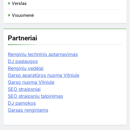
Verslas
Visuomenė
Partneriai
Renginių techninis aptarnavimas
DJ paslaugos
Renginių vedėjai
Garso aparatūros nuoma Vilniuje
Garso nuoma Vilniuje
SEO straipsniai
SEO straipsnių talpinimas
DJ pamokos
Garsas renginiams