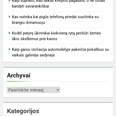
Kaip suprasti, kad laikas kreiptis pagalbos, o ne toliau
bandyti savarankiškai
Kas nutinka kai pigūs telefonų priedai susitinka su
brangiu išmaniuoju
Kodėl patyrę ūkininkai kiekvieną rytą peržiūri žemės
ūkio skelbimus prie kavos
Kaip garso izoliacija automobilyje pakeičia pokalbius su
vaikais galinėje sėdynėje
Archyvai
Archyvai
Kategorijos