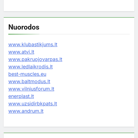
Nuorodos
www.klubastikjums.lt
www.atvi.lt
www.pakruojovarpas.lt
www.ledlaikrodis.lt
best-muscles.eu
www.baltmodus.lt
www.vilniusforum.lt
enerplast.lt
www.uzsidirbkpats.lt
www.andrum.lt