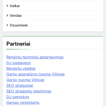
Vaikai
Verslas
Visuomenė
Partneriai
Renginių techninis aptarnavimas
DJ paslaugos
Renginių vedėjai
Garso aparatūros nuoma Vilniuje
Garso nuoma Vilniuje
SEO straipsniai
SEO straipsnių talpinimas
DJ pamokos
Garsas renginiams