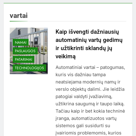
vartai
Kaip išvengti dažniausių
automatinių vartų gedimų
NAMAI
ir užtikrinti sklandų jų
PASLAUGOS
veikimą
PATARIMAI
Automatiniai vartai – patogumas,
TECHNOLOGIJOS
kuris vis dažniau tampa
neatsiejama modernių namų ir
verslo objektų dalimi. Jie leidžia
patogiai valdyti įvažiavimą,
užtikrina saugumą ir taupo laiką.
Tačiau kaip ir bet kokia techninė
įranga, automatizuotos vartų
sistemos gali susidurti su
įvairiomis problemomis, kurios