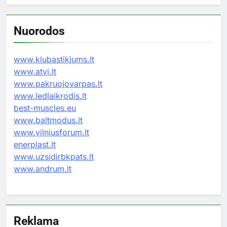
Nuorodos
www.klubastikjums.lt
www.atvi.lt
www.pakruojovarpas.lt
www.ledlaikrodis.lt
best-muscles.eu
www.baltmodus.lt
www.vilniusforum.lt
enerplast.lt
www.uzsidirbkpats.lt
www.andrum.lt
Reklama