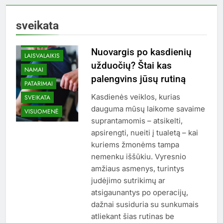
sveikata
BALDAI
Nuovargis po kasdienių
LAISVALAIKIS
užduočių? Štai kas
NAMAI
palengvins jūsų rutiną
PATARIMAI
Kasdienės veiklos, kurias
SVEIKATA
dauguma mūsų laikome savaime
VISUOMENĖ
suprantamomis – atsikelti,
apsirengti, nueiti į tualetą – kai
kuriems žmonėms tampa
nemenku iššūkiu. Vyresnio
amžiaus asmenys, turintys
judėjimo sutrikimų ar
atsigaunantys po operacijų,
dažnai susiduria su sunkumais
atliekant šias rutinas be