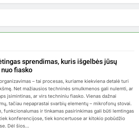
tingas sprendimas, kuris išgelbės jūsų
 nuo fiasko
organizavimas – tai procesas, kuriame kiekviena detalė turi
ikšmę. Net mažiausios techninės smulkmenos gali nulemti, ar
ps įsimintinas, ar virs techniniu fiasko. Vienas dažnai
mų, tačiau nepaprastai svarbių elementų – mikrofonų stovai.
, funkcionalumas ir tinkamas pasirinkimas gali būti lemtingas
 tiek konferencijose, tiek koncertuose ar kitokio pobūdžio
se. Dėl šios…