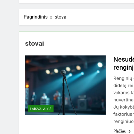
Pagrindinis
stovai
stovai
Nesudė
renginį
Renginių 
didelę re
vakaras ta
nuvertina
Jų kokybė
LAISVALAIKIS
faktorius
renginiuo
Plačiau