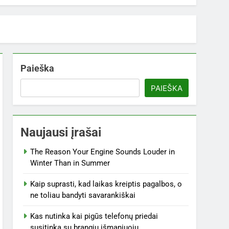
Paieška
PAIEŠKA
Naujausi įrašai
The Reason Your Engine Sounds Louder in
Winter Than in Summer
Kaip suprasti, kad laikas kreiptis pagalbos, o
ne toliau bandyti savarankiškai
Kas nutinka kai pigūs telefonų priedai
susitinka su brangiu išmaniuoju