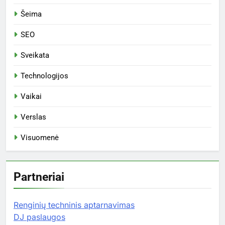
Šeima
SEO
Sveikata
Technologijos
Vaikai
Verslas
Visuomenė
Partneriai
Renginių techninis aptarnavimas
DJ paslaugos