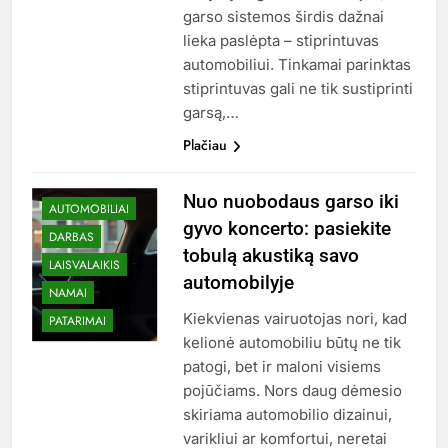
garso sistemos širdis dažnai
lieka paslėpta – stiprintuvas
automobiliui. Tinkamai parinktas
stiprintuvas gali ne tik sustiprinti
garsą,…
Plačiau
Nuo nuobodaus garso iki
AUTOMOBILIAI
gyvo koncerto: pasiekite
DARBAS
tobulą akustiką savo
LAISVALAIKIS
automobilyje
NAMAI
Kiekvienas vairuotojas nori, kad
PATARIMAI
kelionė automobiliu būtų ne tik
patogi, bet ir maloni visiems
pojūčiams. Nors daug dėmesio
skiriama automobilio dizainui,
varikliui ar komfortui, neretai