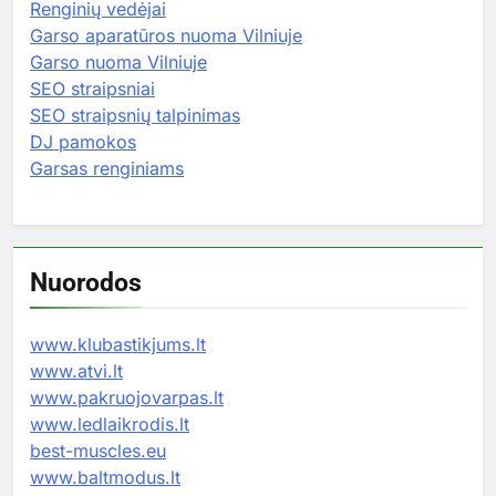
Renginių vedėjai
Garso aparatūros nuoma Vilniuje
Garso nuoma Vilniuje
SEO straipsniai
SEO straipsnių talpinimas
DJ pamokos
Garsas renginiams
Nuorodos
www.klubastikjums.lt
www.atvi.lt
www.pakruojovarpas.lt
www.ledlaikrodis.lt
best-muscles.eu
www.baltmodus.lt