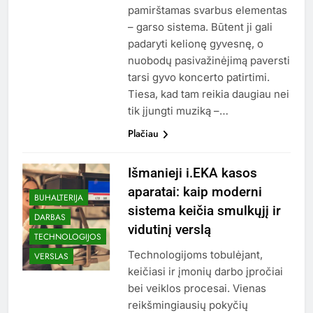
pamirštamas svarbus elementas
– garso sistema. Būtent ji gali
padaryti kelionę gyvesnę, o
nuobodų pasivažinėjimą paversti
tarsi gyvo koncerto patirtimi.
Tiesa, kad tam reikia daugiau nei
tik įjungti muziką –…
Plačiau
Išmanieji i.EKA kasos
aparatai: kaip moderni
BUHALTERIJA
sistema keičia smulkųjį ir
DARBAS
vidutinį verslą
TECHNOLOGIJOS
Technologijoms tobulėjant,
VERSLAS
keičiasi ir įmonių darbo įpročiai
bei veiklos procesai. Vienas
reikšmingiausių pokyčių