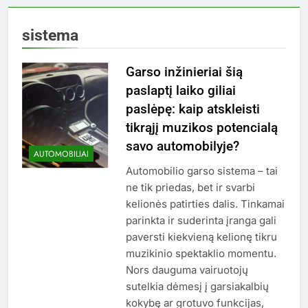
sistema
Garso inžinieriai šią
paslaptį laiko giliai
paslėpę: kaip atskleisti
tikrąjį muzikos potencialą
savo automobilyje?
AUTOMOBILIAI
Automobilio garso sistema – tai
ne tik priedas, bet ir svarbi
kelionės patirties dalis. Tinkamai
parinkta ir suderinta įranga gali
paversti kiekvieną kelionę tikru
muzikinio spektaklio momentu.
Nors dauguma vairuotojų
sutelkia dėmesį į garsiakalbių
kokybę ar grotuvo funkcijas,