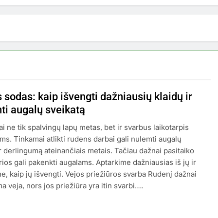
sodas: kaip išvengti dažniausių klaidų ir
nti augalų sveikatą
i ne tik spalvingų lapų metas, bet ir svarbus laikotarpis
ms. Tinkamai atlikti rudens darbai gali nulemti augalų
ir derlingumą ateinančiais metais. Tačiau dažnai pasitaiko
rios gali pakenkti augalams. Aptarkime dažniausias iš jų ir
e, kaip jų išvengti. Vejos priežiūros svarba Rudenį dažnai
 veja, nors jos priežiūra yra itin svarbi….