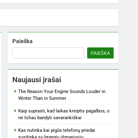
Paieška
PAIEŠKA
Naujausi įrašai
The Reason Your Engine Sounds Louder in
Winter Than in Summer
Kaip suprasti, kad laikas kreiptis pagalbos, o
ne toliau bandyti savarankiškai
Kas nutinka kai pigūs telefonų priedai
susitinka su brangiu išmaniuoju