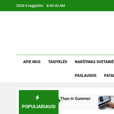
Skip
2026 9 rugpjūčio
8:40:43 AM
to
content
Min
Mintimis K
APIE MUS
TAISYKLĖS
NARŠYMAS SVETAINĖ
PASLAUGOS
PATA
ounds Louder in Winter Than in Summer
Kaip
POPULIARIAUSI