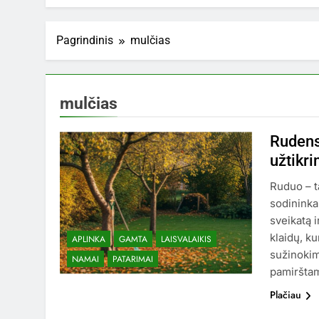
Pagrindinis
mulčias
mulčias
Rudens 
užtikri
Ruduo – ta
sodininka
sveikatą 
klaidų, ku
APLINKA
GAMTA
LAISVALAIKIS
sužinokim
NAMAI
PATARIMAI
pamirštama
Plačiau