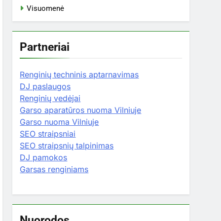
Visuomenė
Partneriai
Renginių techninis aptarnavimas
DJ paslaugos
Renginių vedėjai
Garso aparatūros nuoma Vilniuje
Garso nuoma Vilniuje
SEO straipsniai
SEO straipsnių talpinimas
DJ pamokos
Garsas renginiams
Nuorodos