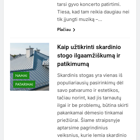
tarsi gyvo koncerto patirtimi.
Tiesa, kad tam reikia daugiau nei
tik įjungti muziką –…
Plačiau
Kaip užtikrinti skardinio
stogo ilgaamžiškumą ir
patikimumą
Skardinis stogas yra vienas iš
NAMAI
populiariausių pasirinkimų dėl
PATARIMAI
savo patvarumo ir estetikos,
tačiau norint, kad jis tarnautų
ilgai ir be problemų, būtina skirti
pakankamai dėmesio tinkamai
priežiūrai. Šiame straipsnyje
aptarsime pagrindinius
veiksnius, kurie lemia skardinio