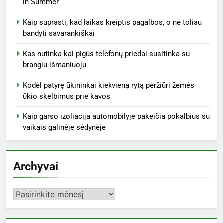
in Summer
Kaip suprasti, kad laikas kreiptis pagalbos, o ne toliau
bandyti savarankiškai
Kas nutinka kai pigūs telefonų priedai susitinka su
brangiu išmaniuoju
Kodėl patyrę ūkininkai kiekvieną rytą peržiūri žemės
ūkio skelbimus prie kavos
Kaip garso izoliacija automobilyje pakeičia pokalbius su
vaikais galinėje sėdynėje
Archyvai
Archyvai