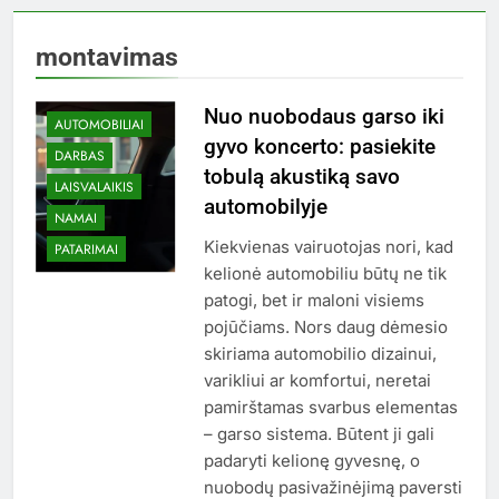
montavimas
Nuo nuobodaus garso iki
AUTOMOBILIAI
gyvo koncerto: pasiekite
DARBAS
tobulą akustiką savo
LAISVALAIKIS
automobilyje
NAMAI
Kiekvienas vairuotojas nori, kad
PATARIMAI
kelionė automobiliu būtų ne tik
patogi, bet ir maloni visiems
pojūčiams. Nors daug dėmesio
skiriama automobilio dizainui,
varikliui ar komfortui, neretai
pamirštamas svarbus elementas
– garso sistema. Būtent ji gali
padaryti kelionę gyvesnę, o
nuobodų pasivažinėjimą paversti