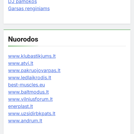
DJ pamokos
Garsas renginiams
Nuorodos
www.klubastikjums.lt
www.atvi.lt
www.pakruojovarpas.lt
www.ledlaikrodis.lt
best-muscles.eu
www.baltmodus.lt
www.vilniusforum.lt
enerplast.lt
www.uzsidirbkpats.lt
www.andrum.lt