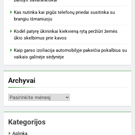
bandyti savarankiškai
Kas nutinka kai pigūs telefonų priedai susitinka su
brangiu išmaniuoju
Kodėl patyrę ūkininkai kiekvieną rytą peržiūri žemės
ūkio skelbimus prie kavos
Kaip garso izoliacija automobilyje pakeičia pokalbius su
vaikais galinėje sėdynėje
Archyvai
Archyvai
Kategorijos
Aplinka