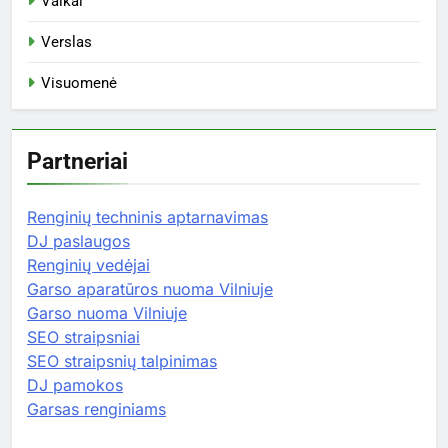
Vaikai
Verslas
Visuomenė
Partneriai
Renginių techninis aptarnavimas
DJ paslaugos
Renginių vedėjai
Garso aparatūros nuoma Vilniuje
Garso nuoma Vilniuje
SEO straipsniai
SEO straipsnių talpinimas
DJ pamokos
Garsas renginiams