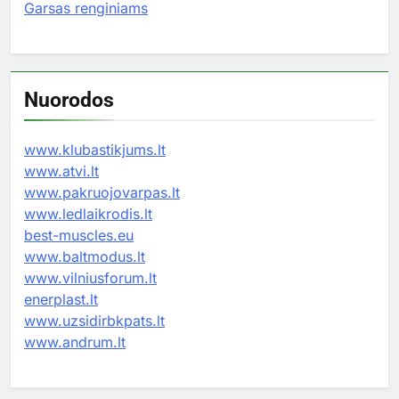
Garsas renginiams
Nuorodos
www.klubastikjums.lt
www.atvi.lt
www.pakruojovarpas.lt
www.ledlaikrodis.lt
best-muscles.eu
www.baltmodus.lt
www.vilniusforum.lt
enerplast.lt
www.uzsidirbkpats.lt
www.andrum.lt