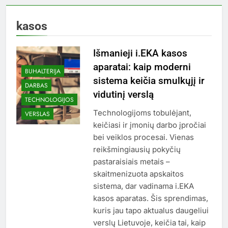
kasos
Išmanieji i.EKA kasos
aparatai: kaip moderni
BUHALTERIJA
sistema keičia smulkųjį ir
DARBAS
vidutinį verslą
TECHNOLOGIJOS
Technologijoms tobulėjant,
VERSLAS
keičiasi ir įmonių darbo įpročiai
bei veiklos procesai. Vienas
reikšmingiausių pokyčių
pastaraisiais metais –
skaitmenizuota apskaitos
sistema, dar vadinama i.EKA
kasos aparatas. Šis sprendimas,
kuris jau tapo aktualus daugeliui
verslų Lietuvoje, keičia tai, kaip