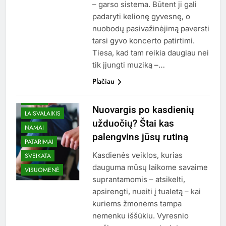
– garso sistema. Būtent ji gali
padaryti kelionę gyvesnę, o
nuobodų pasivažinėjimą paversti
tarsi gyvo koncerto patirtimi.
Tiesa, kad tam reikia daugiau nei
tik įjungti muziką –…
Plačiau
BALDAI
Nuovargis po kasdienių
LAISVALAIKIS
užduočių? Štai kas
NAMAI
palengvins jūsų rutiną
PATARIMAI
Kasdienės veiklos, kurias
SVEIKATA
dauguma mūsų laikome savaime
VISUOMENĖ
suprantamomis – atsikelti,
apsirengti, nueiti į tualetą – kai
kuriems žmonėms tampa
nemenku iššūkiu. Vyresnio