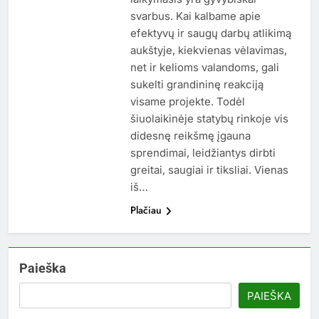
svarbus. Kai kalbame apie
efektyvų ir saugų darbų atlikimą
aukštyje, kiekvienas vėlavimas,
net ir kelioms valandoms, gali
sukelti grandininę reakciją
visame projekte. Todėl
šiuolaikinėje statybų rinkoje vis
didesnę reikšmę įgauna
sprendimai, leidžiantys dirbti
greitai, saugiai ir tiksliai. Vienas
iš…
Plačiau
Paieška
PAIEŠKA