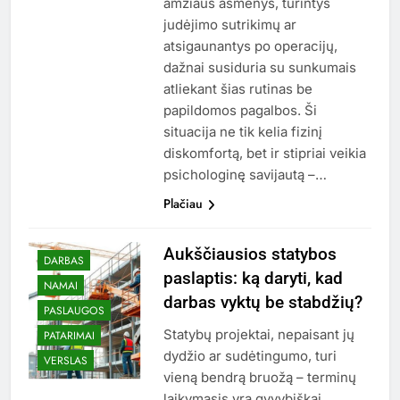
amžiaus asmenys, turintys
judėjimo sutrikimų ar
atsigaunantys po operacijų,
dažnai susiduria su sunkumais
atliekant šias rutinas be
papildomos pagalbos. Ši
situacija ne tik kelia fizinį
diskomfortą, bet ir stipriai veikia
psichologinę savijautą –…
Plačiau
Aukščiausios statybos
DARBAS
paslaptis: ką daryti, kad
NAMAI
darbas vyktų be stabdžių?
PASLAUGOS
Statybų projektai, nepaisant jų
PATARIMAI
dydžio ar sudėtingumo, turi
VERSLAS
vieną bendrą bruožą – terminų
laikymasis yra gyvybiškai