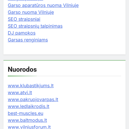
Garso aparatūros nuoma Vilniuje
Garso nuoma Vilniuje
SEO straipsniai
SEO straipsnių talpinimas
DJ pamokos
Garsas renginiams
Nuorodos
www.klubastikjums.lt
www.atvi.lt
www.pakruojovarpas.lt
www.ledlaikrodis.lt
best-muscles.eu
www.baltmodus.lt
www.vilniusforum.lt