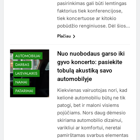
pasirinkimas gali būti lemtingas
faktorius tiek konferencijose,
tiek koncertuose ar kitokio
pobūdžio renginiuose. Dėl šios…
Plačiau
Nuo nuobodaus garso iki
AUTOMOBILIAI
gyvo koncerto: pasiekite
DARBAS
tobulą akustiką savo
LAISVALAIKIS
automobilyje
NAMAI
Kiekvienas vairuotojas nori, kad
PATARIMAI
kelionė automobiliu būtų ne tik
patogi, bet ir maloni visiems
pojūčiams. Nors daug dėmesio
skiriama automobilio dizainui,
varikliui ar komfortui, neretai
pamirštamas svarbus elementas