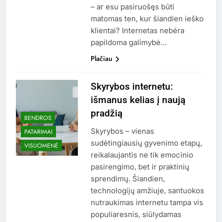
– ar esu pasiruošęs būti
matomas ten, kur šiandien ieško
klientai? Internetas nebėra
papildoma galimybė…
Plačiau
Skyrybos internetu:
išmanus kelias į naują
pradžią
BENDROS
Skyrybos – vienas
PATARIMAI
sudėtingiausių gyvenimo etapų,
VISUOMENĖ
reikalaujantis ne tik emocinio
pasirengimo, bet ir praktinių
sprendimų. Šiandien,
technologijų amžiuje, santuokos
nutraukimas internetu tampa vis
populiaresnis, siūlydamas