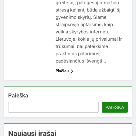
greitesnį, patogesnį ir mažiau
stresą keliantį būdą užbaigti šį
gyvenimo skyrių. Šiame
straipsnyje aptarsime, kaip
veikia skyrybos internetu
Lietuvoje, kokie jų privalumai ir
trūkumai, bei pateiksime
praktinius patarimus,
padėsiančius išvengti…
Plačiau
Paieška
PAIEŠKA
Naujausi įrašai