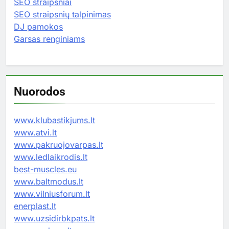
SEO straipsniai
SEO straipsnių talpinimas
DJ pamokos
Garsas renginiams
Nuorodos
www.klubastikjums.lt
www.atvi.lt
www.pakruojovarpas.lt
www.ledlaikrodis.lt
best-muscles.eu
www.baltmodus.lt
www.vilniusforum.lt
enerplast.lt
www.uzsidirbkpats.lt