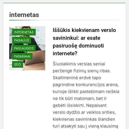
internetas
Iššūkis kiekvienam verslo
INTERNETAS
savininkui: ar esate
PASAULIS
pasiruošę dominuoti
PASLAUGOS
internete?
PATARIMAI
Šiuolaikinis verslas seniai
SEO
peržengė fizinių sienų ribas.
Skaitmeninė erdvė tapo
pagrindine konkurencijos arena,
kurioje išlikti pastebimam reiškia
ne tik būti matomam, bet ir
gebėti išsiskirti. Nepaisant
verslo dydžio ar veiklos srities,
kiekvienas savininkas šiandien
turi atsakyti sau į vieną klausimą