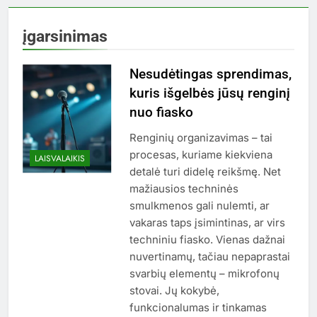
įgarsinimas
Nesudėtingas sprendimas,
kuris išgelbės jūsų renginį
nuo fiasko
Renginių organizavimas – tai
procesas, kuriame kiekviena
LAISVALAIKIS
detalė turi didelę reikšmę. Net
mažiausios techninės
smulkmenos gali nulemti, ar
vakaras taps įsimintinas, ar virs
techniniu fiasko. Vienas dažnai
nuvertinamų, tačiau nepaprastai
svarbių elementų – mikrofonų
stovai. Jų kokybė,
funkcionalumas ir tinkamas