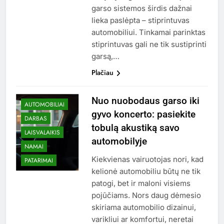
garso sistemos širdis dažnai
lieka paslėpta – stiprintuvas
automobiliui. Tinkamai parinktas
stiprintuvas gali ne tik sustiprinti
garsą,…
Plačiau
Nuo nuobodaus garso iki
AUTOMOBILIAI
gyvo koncerto: pasiekite
DARBAS
tobulą akustiką savo
LAISVALAIKIS
automobilyje
NAMAI
Kiekvienas vairuotojas nori, kad
PATARIMAI
kelionė automobiliu būtų ne tik
patogi, bet ir maloni visiems
pojūčiams. Nors daug dėmesio
skiriama automobilio dizainui,
varikliui ar komfortui, neretai