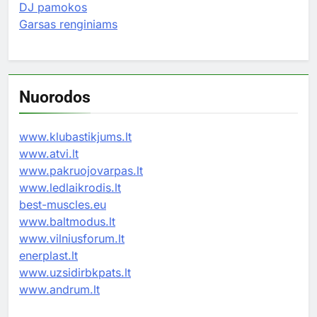
DJ pamokos
Garsas renginiams
Nuorodos
www.klubastikjums.lt
www.atvi.lt
www.pakruojovarpas.lt
www.ledlaikrodis.lt
best-muscles.eu
www.baltmodus.lt
www.vilniusforum.lt
enerplast.lt
www.uzsidirbkpats.lt
www.andrum.lt