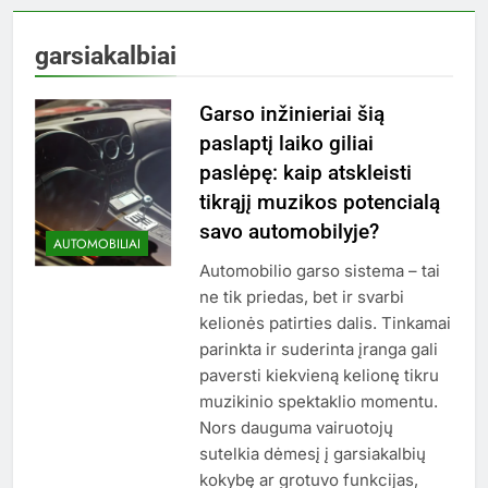
garsiakalbiai
Garso inžinieriai šią
paslaptį laiko giliai
paslėpę: kaip atskleisti
tikrąjį muzikos potencialą
savo automobilyje?
AUTOMOBILIAI
Automobilio garso sistema – tai
ne tik priedas, bet ir svarbi
kelionės patirties dalis. Tinkamai
parinkta ir suderinta įranga gali
paversti kiekvieną kelionę tikru
muzikinio spektaklio momentu.
Nors dauguma vairuotojų
sutelkia dėmesį į garsiakalbių
kokybę ar grotuvo funkcijas,