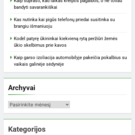
Kaip suprasti, kad laikas kreiptis pagalbos, o ne toliau
bandyti savarankiškai
Kas nutinka kai pigūs telefonų priedai susitinka su
brangiu išmaniuoju
Kodėl patyrę ūkininkai kiekvieną rytą peržiūri žemės
ūkio skelbimus prie kavos
Kaip garso izoliacija automobilyje pakeičia pokalbius su
vaikais galinėje sėdynėje
Archyvai
Archyvai
Kategorijos