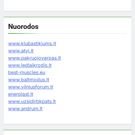
Nuorodos
www.klubastikjums.lt
www.atvi.lt
www.pakruojovarpas.lt
www.ledlaikrodis.lt
best-muscles.eu
www.baltmodus.lt
www.vilniusforum.lt
enerplast.lt
www.uzsidirbkpats.lt
www.andrum.lt