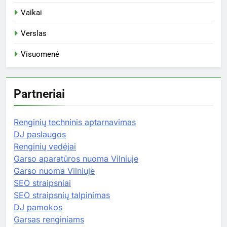
Vaikai
Verslas
Visuomenė
Partneriai
Renginių techninis aptarnavimas
DJ paslaugos
Renginių vedėjai
Garso aparatūros nuoma Vilniuje
Garso nuoma Vilniuje
SEO straipsniai
SEO straipsnių talpinimas
DJ pamokos
Garsas renginiams