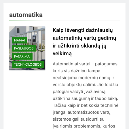
automatika
Kaip išvengti dažniausių
automatinių vartų gedimų
NAMAI
ir užtikrinti sklandų jų
PASLAUGOS
veikimą
PATARIMAI
Automatiniai vartai – patogumas,
TECHNOLOGIJOS
kuris vis dažniau tampa
neatsiejama modernių namų ir
verslo objektų dalimi. Jie leidžia
patogiai valdyti įvažiavimą,
užtikrina saugumą ir taupo laiką.
Tačiau kaip ir bet kokia techninė
įranga, automatizuotos vartų
sistemos gali susidurti su
įvairiomis problemomis, kurios